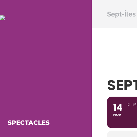
Sept-Îles
SEP
14
15
NOV
SPECTACLES