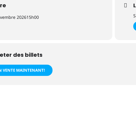
re
S
ovembre 2026
15h00
eter des billets
N VENTE MAINTENANT!