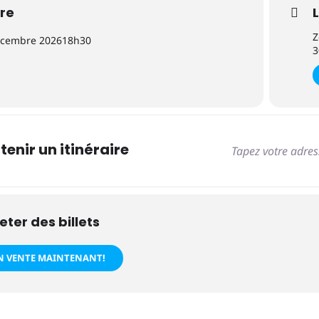
re
Z
écembre 2026
18h30
3
Adresse
tenir un itinéraire
eter des billets
N VENTE MAINTENANT!