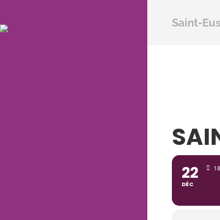
Saint-Eu
SAI
22
1
DÉC