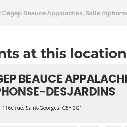
:
Cégep Beauce Appalaches, Salle Alphons
ts at this location
GEP BEAUCE APPALACHE
PHONSE-DESJARDINS
 116e rue, Saint-Georges, G5Y 3G1