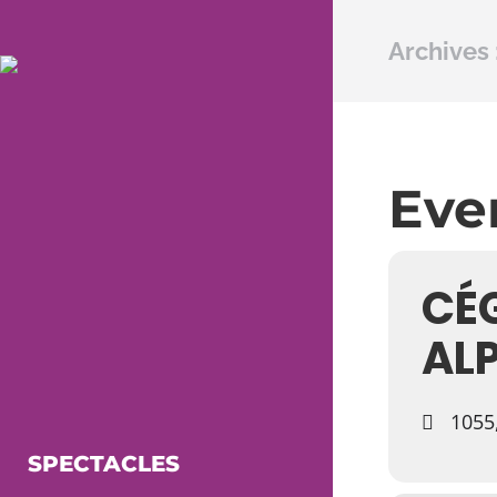
Archives 
Even
CÉ
AL
1055,
SPECTACLES